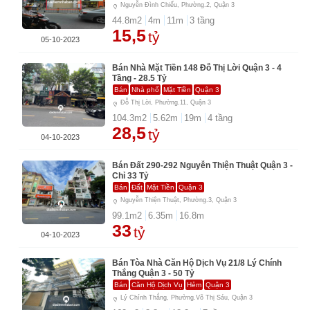
Nguyễn Đình Chiểu, Phường.2, Quận 3
44.8
m2
4
m
11
m
3
tầng
15,5
tỷ
05-10-2023
Bán Nhà Mặt Tiền 148 Đỗ Thị Lời Quận 3 - 4
Tầng - 28.5 Tỷ
Bán
Nhà phố
Mặt Tiền
Quận 3
Đỗ Thị Lời, Phường.11, Quận 3
104.3
m2
5.62
m
19
m
4
tầng
28,5
tỷ
04-10-2023
Bán Đất 290-292 Nguyễn Thiện Thuật Quận 3 -
Chỉ 33 Tỷ
Bán
Đất
Mặt Tiền
Quận 3
Nguyễn Thiện Thuật, Phường.3, Quận 3
99.1
m2
6.35
m
16.8
m
33
tỷ
04-10-2023
Bán Tòa Nhà Căn Hộ Dịch Vụ 21/8 Lý Chính
Thắng Quận 3 - 50 Tỷ
Bán
Căn Hộ Dịch Vụ
Hẻm
Quận 3
Lý Chính Thắng, Phường.Võ Thị Sáu, Quận 3