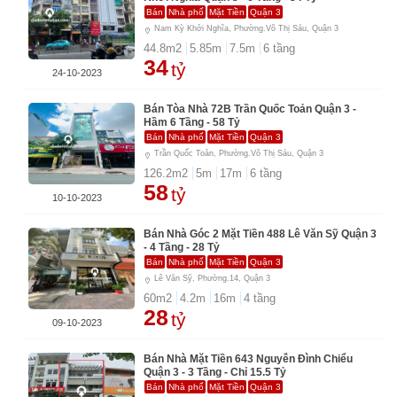
Bán
Nhà phố
Mặt Tiền
Quận 3
Nam Kỳ Khởi Nghĩa, Phường.Võ Thị Sáu, Quận 3
44.8
m2
5.85
m
7.5
m
6
tầng
34
tỷ
24-10-2023
Bán Tòa Nhà 72B Trần Quốc Toản Quận 3 -
Hầm 6 Tầng - 58 Tỷ
Bán
Nhà phố
Mặt Tiền
Quận 3
Trần Quốc Toản, Phường.Võ Thị Sáu, Quận 3
126.2
m2
5
m
17
m
6
tầng
58
tỷ
10-10-2023
Bán Nhà Góc 2 Mặt Tiền 488 Lê Văn Sỹ Quận 3
- 4 Tầng - 28 Tỷ
Bán
Nhà phố
Mặt Tiền
Quận 3
Lê Văn Sỹ, Phường.14, Quận 3
60
m2
4.2
m
16
m
4
tầng
28
tỷ
09-10-2023
Bán Nhà Mặt Tiền 643 Nguyễn Đình Chiểu
Quận 3 - 3 Tầng - Chỉ 15.5 Tỷ
Bán
Nhà phố
Mặt Tiền
Quận 3