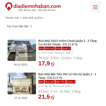
TRANG CHỦ
»
BÁN NHÀ QUẬN 3
Tùy Chọn Sắp Xếp
Bán Nhà 18/23 Vườn Chuối Quận 3 - 3 Tầng -
Cư Xá Đô Thành - Chỉ 17.9 Tỷ
Bán
Nhà phố
Hẻm
Quận 3
Vườn Chuối, Phường.4, Quận 3
78.2
m2
5.87
m
13.92
m
3
tầng
17,9
tỷ
05-12-2023
Bán Nhà Mặt TIền 392 Lê Văn Sỹ Quận 3 - 3
Tầng - Chỉ 21.5 Tỷ
Bán
Nhà phố
Mặt Tiền
Quận 3
Lê Văn Sỹ, Phường.14, Quận 3
43.2
m2
4.1
m
14.15
m
3
tầng
21,5
tỷ
27-11-2023