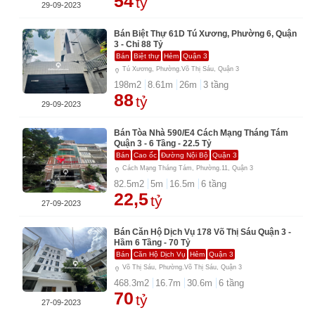
54
tỷ
29-09-2023
Bán Biệt Thự 61D Tú Xương, Phường 6, Quận
3 - Chỉ 88 Tỷ
Bán
Biệt thự
Hẻm
Quận 3
Tú Xương, Phường.Võ Thị Sáu, Quận 3
198
m2
8.61
m
26
m
3
tầng
88
tỷ
29-09-2023
Bán Tòa Nhà 590/E4 Cách Mạng Tháng Tám
Quận 3 - 6 Tầng - 22.5 Tỷ
Bán
Cao ốc
Đường Nội Bộ
Quận 3
Cách Mạng Tháng Tám, Phường.11, Quận 3
82.5
m2
5
m
16.5
m
6
tầng
22,5
tỷ
27-09-2023
Bán Căn Hộ Dịch Vụ 178 Võ Thị Sáu Quận 3 -
Hầm 6 Tầng - 70 Tỷ
Bán
Căn Hộ Dịch Vụ
Hẻm
Quận 3
Võ Thị Sáu, Phường.Võ Thị Sáu, Quận 3
468.3
m2
16.7
m
30.6
m
6
tầng
70
tỷ
27-09-2023