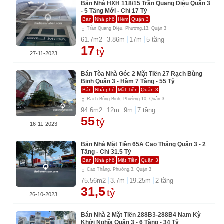
Bán Nhà HXH 118/15 Trần Quang Diệu Quận 3
- 5 Tầng Mới - Chỉ 17 Tỷ
Bán
Nhà phố
Hẻm
Quận 3
Trần Quang Diệu, Phường.13, Quận 3
61.7
m2
3.86
m
17
m
5
tầng
17
tỷ
27-11-2023
Bán Tòa Nhà Góc 2 Mặt Tiền 27 Rạch Bùng
Binh Quận 3 - Hầm 7 Tầng - 55 Tỷ
Bán
Nhà phố
Mặt Tiền
Quận 3
Rạch Bùng Binh, Phường.10, Quận 3
94.6
m2
12
m
9
m
7
tầng
55
tỷ
16-11-2023
Bán Nhà Mặt Tiền 65A Cao Thắng Quận 3 - 2
Tầng - Chỉ 31.5 Tỷ
Bán
Nhà phố
Mặt Tiền
Quận 3
Cao Thắng, Phường.3, Quận 3
75.56
m2
3.7
m
19.25
m
2
tầng
31,5
tỷ
26-10-2023
Bán Nhà 2 Mặt Tiền 288B3-288B4 Nam Kỳ
Khởi Nghĩa Quận 3 - 6 Tầng - 34 Tỷ