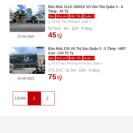
Bán Nhà 311A-309/2A Võ Văn Tần Quận 3 - 4
Tầng - 45 Tỷ
Bán
Nhà phố
Mặt Tiền
Quận 3
Võ Văn Tần, Phường.5, Quận 3
50.5
m2
4
m
11
m
4
tầng
45
tỷ
27-09-2023
Bán Nhà 235 Võ Thị Sáu Quận 3 - 5 Tầng - HĐT
Cao - Chỉ 75 Tỷ
Bán
Nhà phố
Mặt Tiền
Quận 3
Võ Thị Sáu, Phường.Võ Thị Sáu, Quận 3
171.2
m2
11.5
m
15
m
5
tầng
75
tỷ
25-09-2023
1
2
1/2(40)