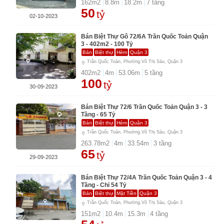
162
m2
8.8
m
18.2
m
7
tầng
50
tỷ
02-10-2023
Bán Biệt Thự Gỗ 72/6A Trần Quốc Toản Quận
3 - 402m2 - 100 Tỷ
Bán
Biệt thự
Hẻm
Quận 3
Trần Quốc Toản, Phường.Võ Thị Sáu, Quận 3
402
m2
4
m
53.06
m
5
tầng
100
tỷ
30-09-2023
Bán Biệt Thự 72/6 Trần Quốc Toản Quận 3 - 3
Tầng - 65 Tỷ
Bán
Biệt thự
Hẻm
Quận 3
Trần Quốc Toản, Phường.Võ Thị Sáu, Quận 3
263.78
m2
4
m
33.54
m
3
tầng
65
tỷ
29-09-2023
Bán Biệt Thự 72/4A Trần Quốc Toản Quận 3 - 4
Tầng - Chỉ 54 Tỷ
Bán
Biệt thự
Mặt Tiền
Quận 3
Trần Quốc Toản, Phường.Võ Thị Sáu, Quận 3
151
m2
10.4
m
15.3
m
4
tầng