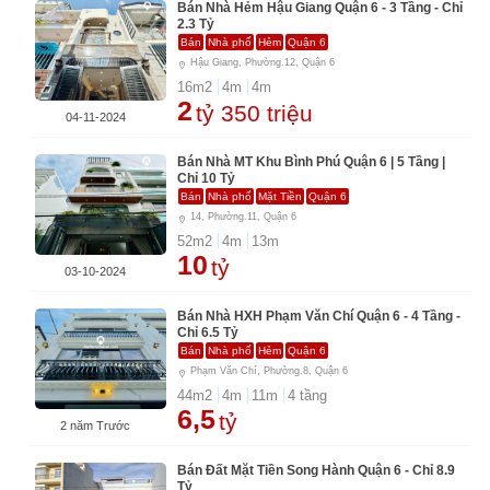
Bán Nhà Hẻm Hậu Giang Quận 6 - 3 Tầng - Chỉ
2.3 Tỷ
Bán
Nhà phố
Hẻm
Quận 6
Hậu Giang, Phường.12, Quận 6
16
m2
4
m
4
m
2
tỷ 350 triệu
04-11-2024
Bán Nhà MT Khu Bình Phú Quận 6 | 5 Tầng |
Chỉ 10 Tỷ
Bán
Nhà phố
Mặt Tiền
Quận 6
14, Phường.11, Quận 6
52
m2
4
m
13
m
10
tỷ
03-10-2024
Bán Nhà HXH Phạm Văn Chí Quận 6 - 4 Tầng -
Chỉ 6.5 Tỷ
Bán
Nhà phố
Hẻm
Quận 6
Phạm Văn Chí, Phường.8, Quận 6
44
m2
4
m
11
m
4
tầng
6,5
tỷ
2 năm Trước
Bán Đất Mặt Tiền Song Hành Quận 6 - Chỉ 8.9
Tỷ