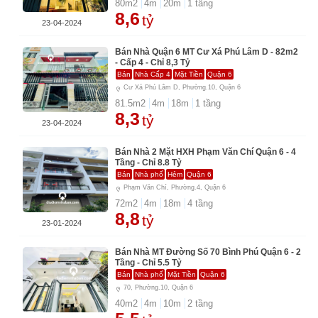
80
m2
4
m
20
m
1
tầng
8,6
tỷ
23-04-2024
Bán Nhà Quận 6 MT Cư Xá Phú Lâm D - 82m2
- Cấp 4 - Chỉ 8,3 Tỷ
Bán
Nhà Cấp 4
Mặt Tiền
Quận 6
Cư Xá Phú Lâm D, Phường.10, Quận 6
81.5
m2
4
m
18
m
1
tầng
8,3
tỷ
23-04-2024
Bán Nhà 2 Mặt HXH Phạm Văn Chí Quận 6 - 4
Tầng - Chỉ 8.8 Tỷ
Bán
Nhà phố
Hẻm
Quận 6
Phạm Văn Chí, Phường.4, Quận 6
72
m2
4
m
18
m
4
tầng
8,8
tỷ
23-01-2024
Bán Nhà MT Đường Số 70 Bình Phú Quận 6 - 2
Tầng - Chỉ 5.5 Tỷ
Bán
Nhà phố
Mặt Tiền
Quận 6
70, Phường.10, Quận 6
40
m2
4
m
10
m
2
tầng