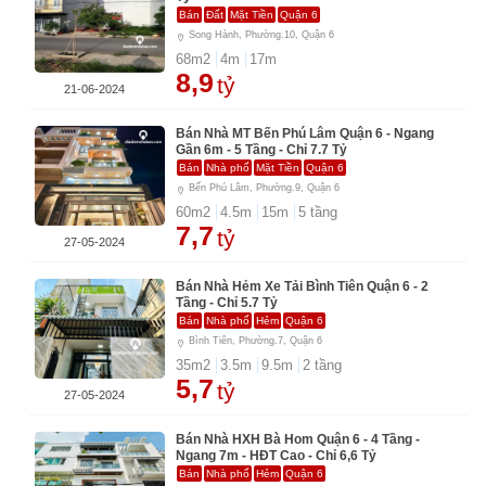
Bán
Đất
Mặt Tiền
Quận 6
Song Hành, Phường.10, Quận 6
68
m2
4
m
17
m
8,9
tỷ
21-06-2024
Bán Nhà MT Bến Phú Lâm Quận 6 - Ngang
Gần 6m - 5 Tầng - Chỉ 7.7 Tỷ
Bán
Nhà phố
Mặt Tiền
Quận 6
Bến Phú Lâm, Phường.9, Quận 6
60
m2
4.5
m
15
m
5
tầng
7,7
tỷ
27-05-2024
Bán Nhà Hẻm Xe Tải Bình Tiên Quận 6 - 2
Tầng - Chỉ 5.7 Tỷ
Bán
Nhà phố
Hẻm
Quận 6
Bình Tiên, Phường.7, Quận 6
35
m2
3.5
m
9.5
m
2
tầng
5,7
tỷ
27-05-2024
Bán Nhà HXH Bà Hom Quận 6 - 4 Tầng -
Ngang 7m - HĐT Cao - Chỉ 6,6 Tỷ
Bán
Nhà phố
Hẻm
Quận 6