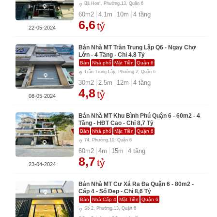
Bà Hom, Phường.13, Quận 6
60
m2
4.1
m
10
m
4
tầng
6,6
tỷ
22-05-2024
Bán Nhà MT Trần Trung Lập Q6 - Ngay Chợ
Lớn - 4 Tầng - Chỉ 4.8 Tỷ
Bán
Nhà phố
Mặt Tiền
Quận 6
Trần Trung Lập, Phường.2, Quận 6
30
m2
2.5
m
12
m
4
tầng
4,8
tỷ
08-05-2024
Bán Nhà MT Khu Bình Phú Quận 6 - 60m2 - 4
Tầng - HĐT Cao - Chỉ 8,7 Tỷ
Bán
Nhà phố
Mặt Tiền
Quận 6
74, Phường.10, Quận 6
60
m2
4
m
15
m
4
tầng
8,7
tỷ
23-04-2024
Bán Nhà MT Cư Xá Ra Đa Quận 6 - 80m2 -
Cấp 4 - Số Đẹp - Chỉ 8,6 Tỷ
Bán
Nhà Cấp 4
Mặt Tiền
Quận 6
Số 2, Phường.13, Quận 6