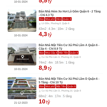
5,5
tỷ
10-01-2024
Bán Nhà Hẻm Xe Hơi Lò Gốm Quận 6 - 2 Tầng
- Chỉ 4.3 Tỷ
Bán
Nhà phố
Hẻm
Quận 6
Lò Gốm, Phường.8, Quận 6
43
m2
4.3
m
10
m
2
tầng
4,3
tỷ
10-01-2024
Bán Nhà Mặt Tiền Cư Xá Phú Lâm A Quận 6 -
Cấp 4 - Chỉ 8.9 Tỷ
Bán
Nhà Cấp 4
Mặt Tiền
Quận 6
Cư Xá Phú Lâm A, Phường.12, Quận 6
74
m2
4
m
18.5
m
1
tầng
8,9
tỷ
10-01-2024
Bán Nhà Mặt Tiền Cư Xá Phú Lâm D Quận 6 -
5 Tầng - Chỉ 10 Tỷ
Bán
Nhà phố
Mặt Tiền
Quận 6
Cư Xá Phú Lâm D, Phường.10, Quận 6
68
m2
4
m
17
m
5
tầng
10
tỷ
21-12-2023