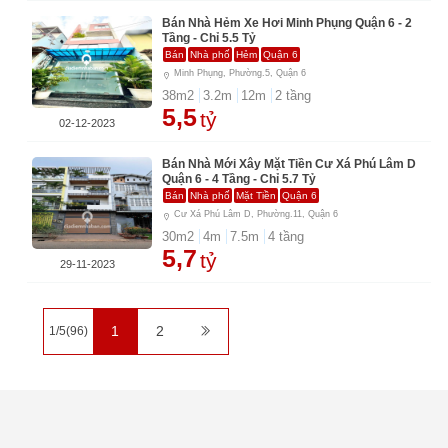
Bán Nhà Hẻm Xe Hơi Minh Phụng Quận 6 - 2
Tầng - Chỉ 5.5 Tỷ
Bán
Nhà phố
Hẻm
Quận 6
Minh Phụng, Phường.5, Quận 6
38
m2
3.2
m
12
m
2
tầng
5,5
tỷ
02-12-2023
Bán Nhà Mới Xây Mặt Tiền Cư Xá Phú Lâm D
Quận 6 - 4 Tầng - Chỉ 5.7 Tỷ
Bán
Nhà phố
Mặt Tiền
Quận 6
Cư Xá Phú Lâm D, Phường.11, Quận 6
30
m2
4
m
7.5
m
4
tầng
5,7
tỷ
29-11-2023
1
2
1/5(96)