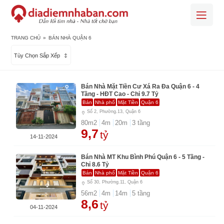
TRANG CHỦ
»
BÁN NHÀ QUẬN 6
Tùy Chọn Sắp Xếp
Bán Nhà Mặt Tiền Cư Xá Ra Đa Quận 6 - 4
Tầng - HĐT Cao - Chỉ 9.7 Tỷ
Bán
Nhà phố
Mặt Tiền
Quận 6
Số 2, Phường.13, Quận 6
80
m2
4
m
20
m
3
tầng
9,7
tỷ
14-11-2024
Bán Nhà MT Khu Bình Phú Quận 6 - 5 Tầng -
Chỉ 8.6 Tỷ
Bán
Nhà phố
Mặt Tiền
Quận 6
Số 30, Phường.11, Quận 6
56
m2
4
m
14
m
5
tầng
8,6
tỷ
04-11-2024