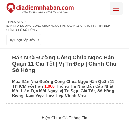
TRANG CHỦ
»
BÁN NHÀ ĐƯỜNG CÔNG CHÚA NGỌC HÂN QUẬN 11 GIÁ TỐT | VỊ TRÍ ĐẸP |
CHÍNH CHỦ SỔ HỒNG
Tùy Chọn Sắp Xếp
Bán Nhà Đường Công Chúa Ngọc Hân
Quận 11 Giá Tốt | Vị Trí Đẹp | Chính Chủ
Sổ Hồng
Mua Bán Nhà Đường Công Chúa Ngọc Hân Quận 11
TPHCM với hơn
1.000
Thông Tin Nhà Bán Cập Nhật
Mới Liên Tục Mỗi Ngày. Vị Trí Đẹp, Giá Tốt, Sổ Hồng
Riêng, Làm Việc Trực Tiếp Chính Chủ
Hiện Chưa Có Thông Tin