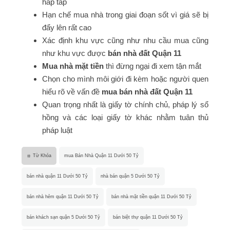
hấp tấp
Hạn chế mua nhà trong giai đoạn sốt vì giá sẽ bị
đẩy lên rất cao
Xác định khu vực cũng như nhu cầu mua cũng
như khu vực được
bán nhà đất Quận 11
Mua nhà mặt tiền
thì đừng ngại đi xem tận mắt
Chọn cho mình môi giới đi kèm hoặc người quen
hiểu rõ về vấn đề
mua bán nhà đất Quận 11
Quan trọng nhất là giấy tờ chính chủ, pháp lý sổ
hồng và các loại giấy tờ khác nhằm tuân thủ
pháp luật
Từ Khóa
mua Bán Nhà Quận 11 Dưới 50 Tỷ
bán nhà quận 11 Dưới 50 Tỷ
nhà bán quận 5 Dưới 50 Tỷ
bán nhà hẻm quận 11 Dưới 50 Tỷ
bán nhà mặt tiền quận 11 Dưới 50 Tỷ
bán khách sạn quận 5 Dưới 50 Tỷ
bán biệt thự quận 11 Dưới 50 Tỷ