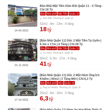
Bán Nhà Mặt Tiền Xóm Đất Quận 11 - 4 Tầng -
Chỉ 18 Tỷ
Bán
Nhà phố
Mặt Tiền
Quận 11
Xóm Đất, Phường.8, Quận 11
52
m2
4
m
13
m
4
tầng
18
tỷ
14-04-2023
[Bán Nhà Quận 11] Góc 2 Mặt Tiền Tạ Uyên |
6.3m x 17m | 4 Tầng | Chỉ 28 Tỷ
Bán
Nhà phố
Mặt Tiền
Quận 11
Tạ Uyên, Phường.6, Quận 11
93
m2
6.3
m
17
m
4
tầng
41
tỷ
01-11-2022
[Bán Nhà Quận 11] Góc 2 Mặt Hẻm Ông Ích
Khiêm | 40m2 | 3 Tầng Mới | Chỉ 6,3 Tỷ
Bán
Nhà phố
Hẻm
Quận 11
Ông Ích Khiêm, Phường.14, Quận 11
25
m2
4
m
10
m
3
tầng
6,3
tỷ
17-10-2022
[Bán Nhà Quận 11] Hẻm Xe Hơi Bình Thới | 5