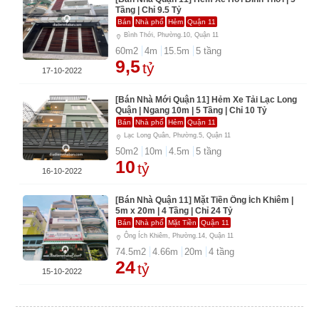
Tầng | Chỉ 9.5 Tỷ
Bán
Nhà phố
Hẻm
Quận 11
Bình Thới, Phường.10, Quận 11
60
m2
4
m
15.5
m
5
tầng
9,5
tỷ
17-10-2022
[Bán Nhà Mới Quận 11] Hẻm Xe Tải Lạc Long
Quận | Ngang 10m | 5 Tầng | Chỉ 10 Tỷ
Bán
Nhà phố
Hẻm
Quận 11
Lạc Long Quân, Phường.5, Quận 11
50
m2
10
m
4.5
m
5
tầng
10
tỷ
16-10-2022
[Bán Nhà Quận 11] Mặt Tiền Ông Ích Khiêm |
5m x 20m | 4 Tầng | Chỉ 24 Tỷ
Bán
Nhà phố
Mặt Tiền
Quận 11
Ông Ích Khiêm, Phường.14, Quận 11
74.5
m2
4.66
m
20
m
4
tầng
24
tỷ
15-10-2022