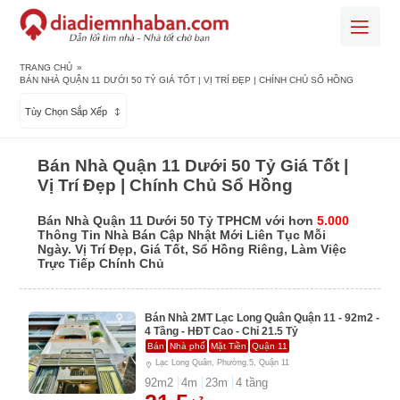
TRANG CHỦ
»
BÁN NHÀ QUẬN 11 DƯỚI 50 TỶ GIÁ TỐT | VỊ TRÍ ĐẸP | CHÍNH CHỦ SỔ HỒNG
Tùy Chọn Sắp Xếp
Bán Nhà Quận 11 Dưới 50 Tỷ Giá Tốt |
Vị Trí Đẹp | Chính Chủ Sổ Hồng
Bán Nhà Quận 11 Dưới 50 Tỷ TPHCM với hơn
5.000
Thông Tin Nhà Bán Cập Nhật Mới Liên Tục Mỗi
Ngày. Vị Trí Đẹp, Giá Tốt, Sổ Hồng Riêng, Làm Việc
Trực Tiếp Chính Chủ
Bán Nhà 2MT Lạc Long Quân Quận 11 - 92m2 -
4 Tầng - HĐT Cao - Chỉ 21.5 Tỷ
Bán
Nhà phố
Mặt Tiền
Quận 11
Lạc Long Quân, Phường.5, Quận 11
92
m2
4
m
23
m
4
tầng