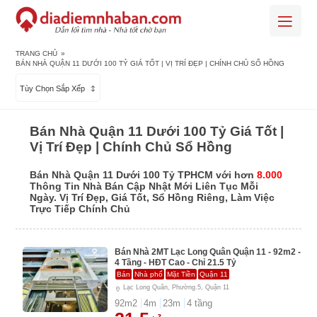
TRANG CHỦ
»
BÁN NHÀ QUẬN 11 DƯỚI 100 TỶ GIÁ TỐT | VỊ TRÍ ĐẸP | CHÍNH CHỦ SỔ HỒNG
Tùy Chọn Sắp Xếp
Bán Nhà Quận 11 Dưới 100 Tỷ Giá Tốt |
Vị Trí Đẹp | Chính Chủ Sổ Hồng
Bán Nhà Quận 11 Dưới 100 Tỷ TPHCM với hơn
8.000
Thông Tin Nhà Bán Cập Nhật Mới Liên Tục Mỗi
Ngày. Vị Trí Đẹp, Giá Tốt, Sổ Hồng Riêng, Làm Việc
Trực Tiếp Chính Chủ
Bán Nhà 2MT Lạc Long Quân Quận 11 - 92m2 -
4 Tầng - HĐT Cao - Chỉ 21.5 Tỷ
Bán
Nhà phố
Mặt Tiền
Quận 11
Lạc Long Quân, Phường.5, Quận 11
92
m2
4
m
23
m
4
tầng