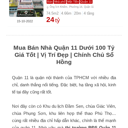
Bán
Nhà phố
Mặt Tiền
Quận 11
Ông Ích Khiêm, Phường.14, Quận 11
74.5
m2
4.66
m
20
m
4
tầng
24
tỷ
15-10-2022
Mua Bán Nhà Quận 11 Dưới 100 Tỷ
Giá Tốt | Vị Trí Đẹp | Chính Chủ Sổ
Hồng
Quận 11 là quận nội thành của TPHCM với nhiều địa
chỉ, danh thắng nổi tiếng. Đặc biệt, hạ tầng xã hội, kinh
tế tại đây cũng rất tốt.
Nơi đây còn có Khu du lịch Đầm Sen, chùa Giác Viên,
chùa Phụng Sơn, khu liên hợp thể thao Phú Thọ…
cùng rất nhiều địa chỉ hấp dẫn khác, chính là thế mạnh
của quận 11. Nhờ vậy mà
thị trường BĐS Quận 11