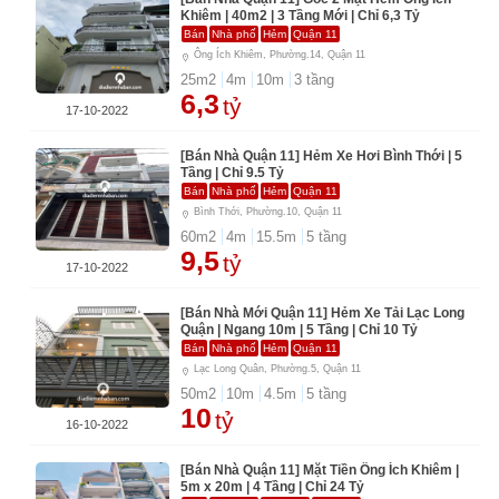
Khiêm | 40m2 | 3 Tầng Mới | Chỉ 6,3 Tỷ
Bán
Nhà phố
Hẻm
Quận 11
Ông Ích Khiêm, Phường.14, Quận 11
25
m2
4
m
10
m
3
tầng
6,3
tỷ
17-10-2022
[Bán Nhà Quận 11] Hẻm Xe Hơi Bình Thới | 5
Tầng | Chỉ 9.5 Tỷ
Bán
Nhà phố
Hẻm
Quận 11
Bình Thới, Phường.10, Quận 11
60
m2
4
m
15.5
m
5
tầng
9,5
tỷ
17-10-2022
[Bán Nhà Mới Quận 11] Hẻm Xe Tải Lạc Long
Quận | Ngang 10m | 5 Tầng | Chỉ 10 Tỷ
Bán
Nhà phố
Hẻm
Quận 11
Lạc Long Quân, Phường.5, Quận 11
50
m2
10
m
4.5
m
5
tầng
10
tỷ
16-10-2022
[Bán Nhà Quận 11] Mặt Tiền Ông Ích Khiêm |
5m x 20m | 4 Tầng | Chỉ 24 Tỷ