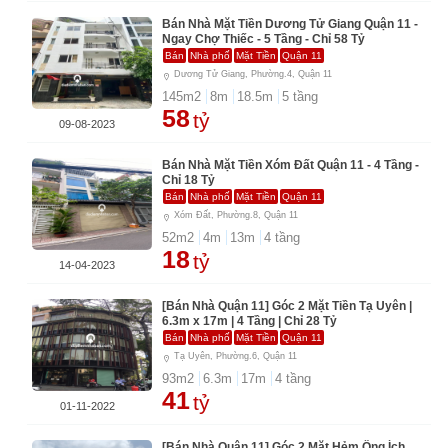
Bán Nhà Mặt Tiền Dương Tử Giang Quận 11 -
Ngay Chợ Thiếc - 5 Tầng - Chỉ 58 Tỷ
Bán
Nhà phố
Mặt Tiền
Quận 11
Dương Tử Giang, Phường.4, Quận 11
145
m2
8
m
18.5
m
5
tầng
58
tỷ
09-08-2023
Bán Nhà Mặt Tiền Xóm Đất Quận 11 - 4 Tầng -
Chỉ 18 Tỷ
Bán
Nhà phố
Mặt Tiền
Quận 11
Xóm Đất, Phường.8, Quận 11
52
m2
4
m
13
m
4
tầng
18
tỷ
14-04-2023
[Bán Nhà Quận 11] Góc 2 Mặt Tiền Tạ Uyên |
6.3m x 17m | 4 Tầng | Chỉ 28 Tỷ
Bán
Nhà phố
Mặt Tiền
Quận 11
Tạ Uyên, Phường.6, Quận 11
93
m2
6.3
m
17
m
4
tầng
41
tỷ
01-11-2022
[Bán Nhà Quận 11] Góc 2 Mặt Hẻm Ông Ích